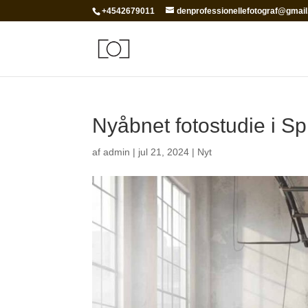
+4542679011
denprofessionellefotograf@gmai
Nyåbnet fotostudie i Sp
af
admin
|
jul 21, 2024
|
Nyt