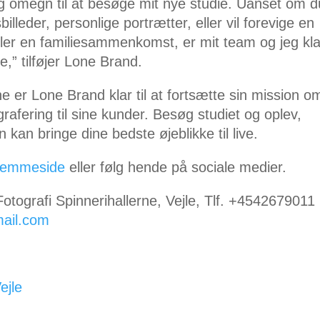
e og omegn til at besøge mit nye studie. Uanset om d
illeder, personlige portrætter, eller vil forevige en
ler en familiesammenkomst, er mit team og jeg klar
,” tilføjer Lone Brand.
e er Lone Brand klar til at fortsætte sin mission o
grafering til sine kunder. Besøg studiet og oplev,
kan bringe dine bedste øjeblikke til live.
jemmeside
eller følg hende på sociale medier.
tografi Spinnerihallerne, Vejle, Tlf. +4542679011
mail.com
ejle