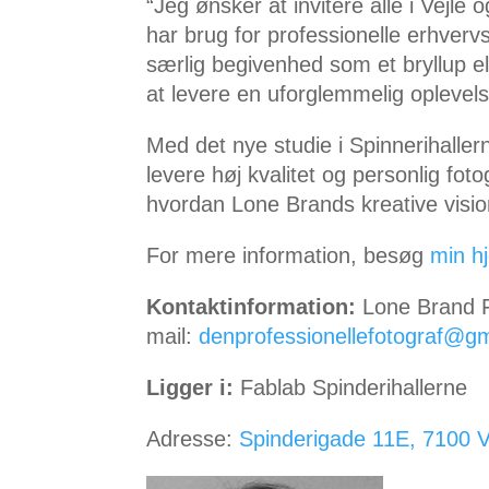
“Jeg ønsker at invitere alle i Vejl
har brug for professionelle erhvervsb
særlig begivenhed som et bryllup el
at levere en uforglemmelig oplevelse
Med det nye studie i Spinnerihallern
levere høj kvalitet og personlig foto
hvordan Lone Brands kreative vision 
For mere information, besøg
min h
Kontaktinformation:
Lone Brand Fo
mail:
denprofessionellefotograf@g
Ligger i:
Fablab Spinderihallerne
Adresse:
Spinderigade 11E, 7100 V