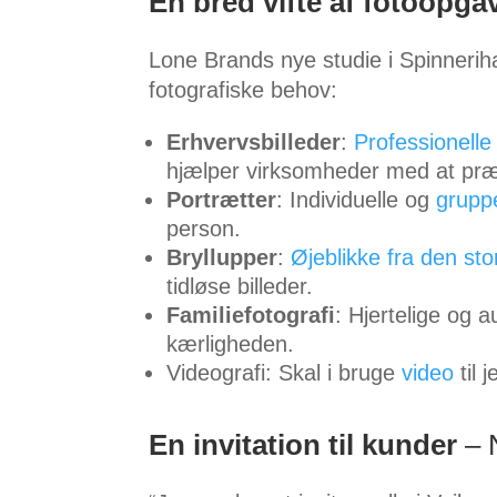
En bred vifte af fotoopga
Lone Brands nye studie i Spinneriha
fotografiske behov:
Erhvervsbilleder
:
Professionelle
hjælper virksomheder med at præ
Portrætter
: Individuelle og
grupp
person.
Bryllupper
:
Øjeblikke fra den st
tidløse billeder.
Familiefotografi
: Hjertelige og 
kærligheden.
Videografi: Skal i bruge
video
til 
En invitation til kunder
– N