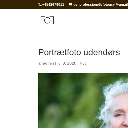
+4542679011
denprofessionellefotograf@gmai
Portrætfoto udendørs
af
admin
|
jul 9, 2020
|
Nyt