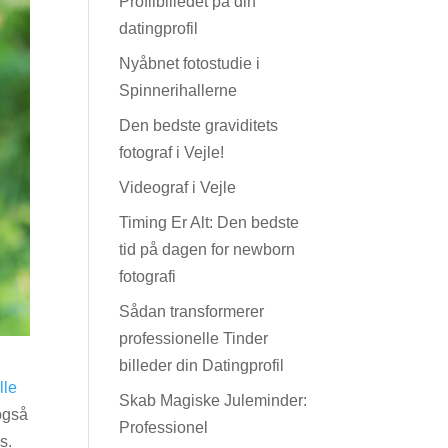
Profilbilledet på din
datingprofil
Nyåbnet fotostudie i
Spinnerihallerne
Den bedste graviditets
fotograf i Vejle!
Videograf i Vejle
Timing Er Alt: Den bedste
tid på dagen for newborn
fotografi
Sådan transformerer
professionelle Tinder
billeder din Datingprofil
lle
Skab Magiske Juleminder:
også
Professionel
s.