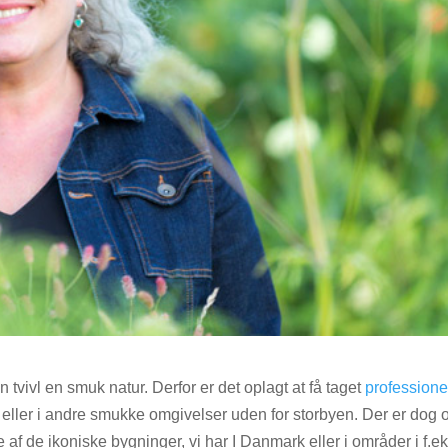
tvivl en smuk natur. Derfor er det oplagt at få taget
professione
 eller i andre smukke omgivelser uden for storbyen. Der er dog 
af de ikoniske bygninger, vi har I Danmark eller i områder i f.ek